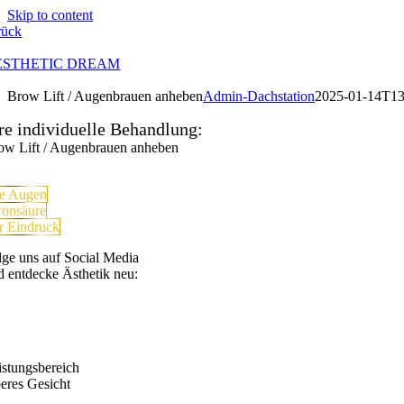
Skip to content
rück
ESTHETIC DREAM
Brow Lift / Augenbrauen anheben
Admin-Dachstation
2025-01-14T13
re individuelle Behandlung:
ow Lift / Augenbrauen anheben
re Augen
ronsäure
r Eindruck
lge uns auf Social Media
d entdecke Ästhetik neu:
istungsbereich
eres Gesicht