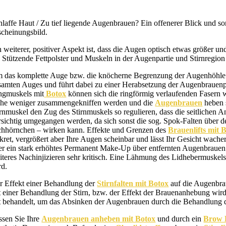
hlaffe Haut / Zu tief liegende Augenbrauen? Ein offenerer Blick und s
scheinungsbild.
n weiterer, positiver Aspekt ist, dass die Augen optisch etwas größer 
. Stützende Fettpolster und Muskeln in der Augenpartie und Stirnregi
 das komplette Auge bzw. die knöcherne Begrenzung der Augenhöhle li
samten Auges und führt dabei zu einer Herabsetzung der Augenbrauenp
ngmuskels mit
Botox
können sich die ringförmig verlaufenden Fasern 
he weniger zusammengekniffen werden und die
Augenbrauen
heben 
irnmuskel den Zug des Stirnmuskels so regulieren, dass die seitlichen
rsichtig umgegangen werden, da sich sonst die sog. Spok-Falten über de
chhörnchen – wirken kann. Effekte und Grenzen des
Brauenlifts mit 
skret, vergrößert aber Ihre Augen scheinbar und lässt Ihr Gesicht wache
er ein stark erhöhtes Permanent Make-Up über entfernten Augenbrauen d
iteres Nachinjizieren sehr kritisch. Eine Lähmung des Lidhebermuskels
rd.
r Effekt einer Behandlung der
Stirnfalten mit Botox
auf die Augenbrau
t einer Behandlung der Stirn, bzw. der Effekt der Brauenanhebung wird
t behandelt, um das Absinken der Augenbrauen durch die Behandlung der
ssen Sie Ihre
Augenbrauen anheben mit Botox
und durch ein
Brow 