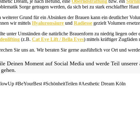
sthetic Dream, je nach Befund, eine
Oberlidstraffung
bzw. ein
Stirnli
oblematik Sorge getragen werden, da sich bei zu stark erschlaffter Ha
n weiterer Grund für ein Absinken der Brauen kann ein deutlicher Vol
nnen wir mittels
Hyaluronsäure
und
Radiesse
gezielt Volumen ersetze
llte unter Umständen die natürliche Brauenform zu niedrig liegen oder e
denlifting
(z.B.
Cat Eye Lift / Bella Eyes
) mittels kräftiger Zugfäden
rechen Sie uns an. Wir beraten Sie gerne ausführlich vor Ort und werde
ile Deinen Moment auf Social Media und werde Teil unserer
 gehen.
lowUp #BeYourBest #SchönheitTeilen #Aesthetic Dream Köln