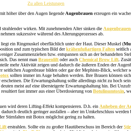
Zu allen Leistungen
omit höher über den Augen liegende
Augenbrauen
erzeugen ein wacher
und strahlender wirken. Mit zunehmenden Alter sinken die
Augenbrauen
on nehmen sukzessive während des Alterungsprozesses ab.
egt ein Ringmuskel oberflächlich unter der Haut. Dieser Muskel (
Mus
osition und zum typischen Bild der
krähenfußartigen Falten
seitlich
weniger Zusammenziehen bzw. entspannen sich an der behandelten Stell
sich. Das nennt man
Brauenlift
oder auch
Chemical Brow Lift
. Zusä
 Anteile mehr Aktivität zeigen und dadurch die äußeren Enden der Auge
r seitlichen Augenbraue bilden oder gar der Mephisto-Blick, welcher s
Botox
sollten immer im Auge behalten werden. Ihre Brauen können sich u
r erscheinen. Die Erwartungshaltung sollte allerdings nicht zu hoch se
euten meist auf eine übersteigerte Erwartungshaltung hin. Bei Unzufr
 resultiert fast immer aus einer Überdosierung von
Botulinumtoxin
, w
en wird deren Lifting-Effekt kompensieren. D.h. ein
Anheben der A
 dadurch deutlich geringer ausfallen – aber im Umkehrschluss werden 
 Stirnfalten mit Botox möglichst gering zu halten.
Lift
erstrahlen. Sollte ein zu großer Hautüberschuss im Bereich der
Sti