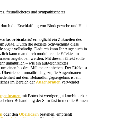
es, freundlicheres und sympathischeres
durch die Erschlaffung von Bindegewebe und Haut
culus orbicularis
) ermöglicht ein Zukneifen des
 am Auge. Durch die gezielte Schwächung diese
e sogar vollständig. Dadurch kann Ihr Auge auch in
tzlich kann man durch modulierende Effekte am
nbrauen angehoben werden. Mit diesem Effekt sollte
ehr unnatürlich – wie ein aufgeschrecktes
m einen bis drei Millimeter anheben. Der Effekt ist
in. Übertrieben, unnatürlich gezupfte Augenbrauen
iedenheit mit dem Behandlungsgsergebnis ist ein
elches im Bereich der
Augenbrauen
verwendet
ugenbrauen
mit Botox ist weniger gut kombinierbar
bei einer Behandlung der Stirn fast immer die Brauen
rn
oder den
Oberlidern
bestehen, empfiehlt