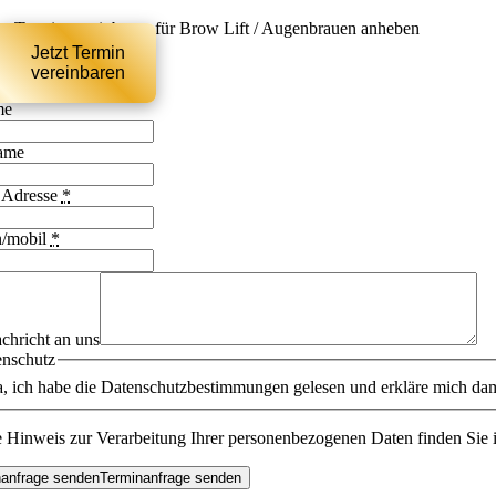
tzt Termin vereinbaren für Brow Lift / Augenbrauen anheben
e
Jetzt Termin
vereinbaren
me
ame
 Adresse
*
n/mobil
*
chricht an uns
enschutz
a, ich habe die Datenschutzbestimmungen gelesen und erkläre mich dam
e Hinweis zur Verarbeitung Ihrer personenbezogenen Daten finden Sie 
nanfrage senden
Terminanfrage senden