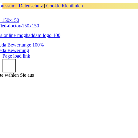
pressum
|
Datenschutz
|
Cookie Richtlinien
Page load link
tte wählen Sie aus