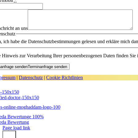
n/mobil
*
chricht an uns
enschutz
a, ich habe die Datenschutzbestimmungen gelesen und erkläre mich dam
e Hinweis zur Verarbeitung Ihrer personenbezogenen Daten finden Sie 
nanfrage senden
Terminanfrage senden
pressum
|
Datenschutz
|
Cookie Richtlinien
Page load link