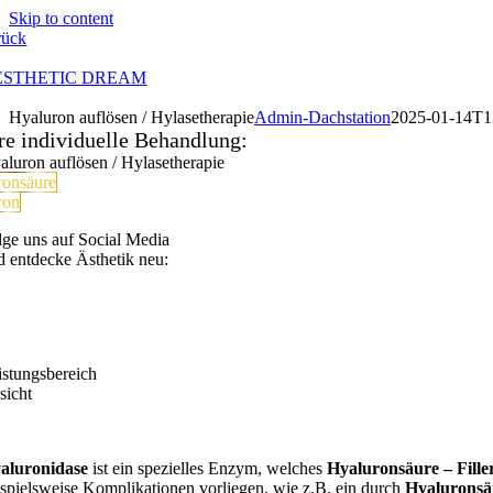
Skip to content
rück
ESTHETIC DREAM
Hyaluron auflösen / Hylasetherapie
Admin-Dachstation
2025-01-14T1
re individuelle Behandlung:
aluron auflösen / Hylasetherapie
ronsäure
ron
lge uns auf Social Media
d entdecke Ästhetik neu:
istungsbereich
sicht
aluronidase
ist ein spezielles Enzym, welches
Hyaluronsäure
– Fille
ispielsweise Komplikationen vorliegen, wie z.B. ein durch
Hyalurons