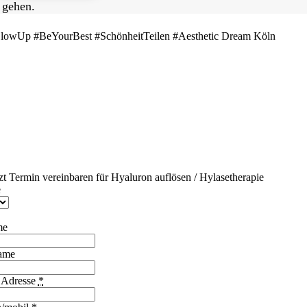
 gehen.
lowUp #BeYourBest #SchönheitTeilen #Aesthetic Dream Köln
tzt Termin vereinbaren für Hyaluron auflösen / Hylasetherapie
e
me
ame
 Adresse
*