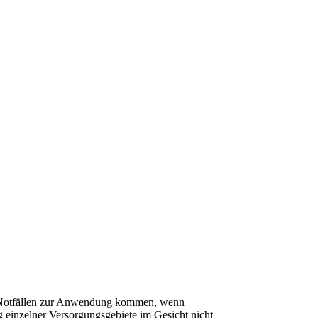
in Notfällen zur Anwendung kommen, wenn
g einzelner Versorgungsgebiete im Gesicht nicht